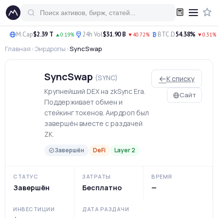
Перейти
к
контенту
M.Cap
$2.39 T
24h Vol
$31.90 B
BTC.D
54.38%
▲0.19%
▼40.72%
▼0.31%
Главная
›
Эирдропы
›
SyncSwap
SyncSwap
(SYNC)
К списку
Крупнейший DEX на zkSync Era.
Сайт
Поддерживает обмен и
стейкинг токенов. Аирдроп был
завершён вместе с раздачей
ZK.
Завершён
DeFi
Layer 2
СТАТУС
ЗАТРАТЫ
ВРЕМЯ
Завершён
Бесплатно
—
ИНВЕСТИЦИИ
ДАТА РАЗДАЧИ