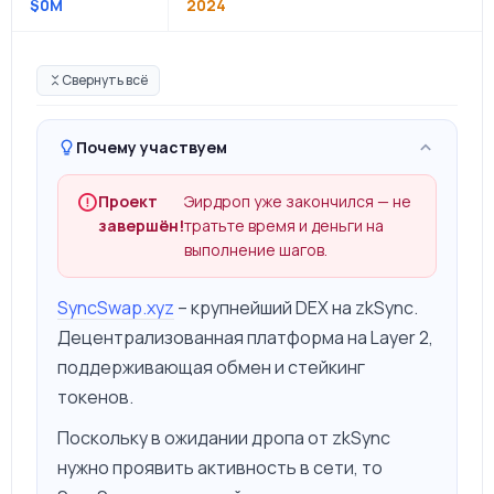
$0M
2024
Свернуть всё
Почему участвуем
Проект
Эирдроп уже закончился — не
завершён!
тратьте время и деньги на
выполнение шагов.
SyncSwap.xyz
– крупнейший DEX на zkSync.
Децентрализованная платформа на Layer 2,
поддерживающая обмен и стейкинг
токенов.
Поскольку в ожидании дропа от zkSync
нужно проявить активность в сети, то