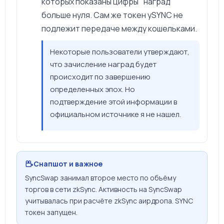
которых показаны цифры "наград"
больше нуля. Сам же токен ySYNC не
подлежит передаче между кошельками.
Некоторые пользователи утверждают,
что зачисление наград будет
происходит по завершению
определенных эпох. Но
подтверждение этой информации в
официальном источнике я не нашел.
Снапшот и важное
SyncSwap занимал второе место по объёму
торгов в сети zkSync. Активность на SyncSwap
учитывалась при расчёте zkSync аирдропа. SYNC
токен запущен.