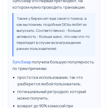
SyncSwap это первый претендент, на
котором нужно проводить транзакции.
Также у биржи нет еще своего токена, а
как мы помним, подобные DEXы любят их
выпускать. Соответственно - больше
активность - больше шанс, что нам что-то
перепадет в случае вознаграждения
ранних пользователей.
SyncSwap
получила большую популярность
по трем причинам:
простота в использовании, так что
разберется любой пользователь;
потенциальный ретродроп, который
можно получить;
возврат до 90% комиссий при