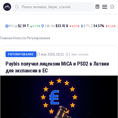
Перейти
к
контенту
M.Cap
$2.39 T
24h Vol
$53.92 B
BTC.D
54.57%
▲0.73%
▼4.57%
▼0.11%
Главная
Новости
Регулирование
›
›
13 мая 2026, 18:21
1 мин чтения
РЕГУЛИРОВАНИЕ
Paybis получил лицензии MiCA и PSD2 в Латвии
для экспансии в ЕС